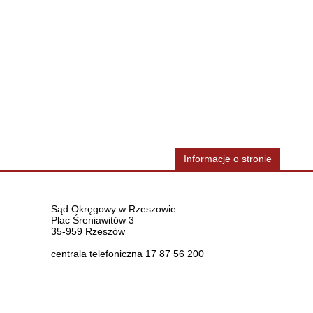
Informacje o stronie
Dane teleadresowe
Sąd Okręgowy w Rzeszowie
Plac Śreniawitów 3
35-959 Rzeszów
centrala telefoniczna 17 87 56 200