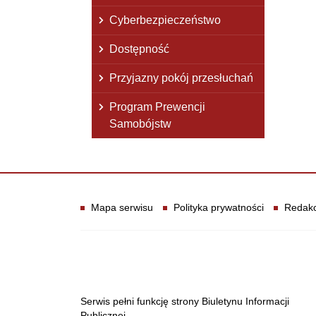
Cyberbezpieczeństwo
Dostępność
Przyjazny pokój przesłuchań
Program Prewencji
Samobójstw
Informacje
Mapa serwisu
Polityka prywatności
Redakc
Serwis pełni funkcję strony Biuletynu Informacji
Publicznej