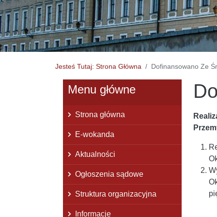
Jesteś Tutaj: Strona Główna
Dofinansowano Ze 
Do
Menu główne
Strona główna
Reali
Przem
E-wokanda
Re
Aktualności
Ok
Wy
Ogłoszenia sądowe
Ok
pi
Struktura organizacyjna
Informacje