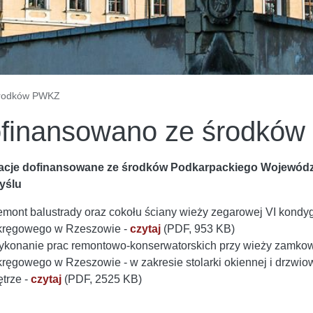
Środków PWKZ
finansowano ze środkó
zacje dofinansowane ze środków Podkarpackiego Wojewódz
yślu
mont balustrady oraz cokołu ściany wieży zegarowej VI kondy
ręgowego w Rzeszowie -
czytaj
(PDF, 953 KB)
konanie prac remontowo-konserwatorskich przy wieży zamko
ręgowego w Rzeszowie - w zakresie stolarki okiennej i drzwi
ętrze -
czytaj
(PDF, 2525 KB)