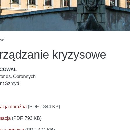
owe
rządzanie kryzysowe
COWAŁ
tor ds. Obronnych
nt Szmyd
acja doraźna
(PDF, 1344 KB)
macja
(PDF, 793 KB)
ły alarmowe
(PDF, 474 KB)