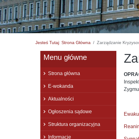
Jesteś Tutaj: Strona Główna
Zarządzanie Kryzys
Za
Menu główne
Strona główna
OPRA
Inspek
E-wokanda
Zygmu
Aktualności
Ogłoszenia sądowe
Ewaku
Struktura organizacyjna
Reani
Informacje
Sygna