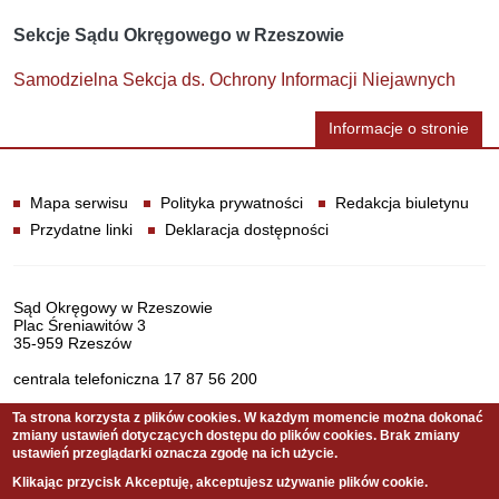
Sekcje Sądu Okręgowego w Rzeszowie
Samodzielna Sekcja ds. Ochrony Informacji Niejawnych
Informacje o stronie
Informacje
Mapa serwisu
Polityka prywatności
Redakcja biuletynu
Przydatne linki
Deklaracja dostępności
Dane teleadresowe
Sąd Okręgowy w Rzeszowie
Plac Śreniawitów 3
35-959 Rzeszów
centrala telefoniczna 17 87 56 200
Ta strona korzysta z plików cookies. W każdym momencie można dokonać
zmiany ustawień dotyczących dostępu do plików cookies. Brak zmiany
Serwis pełni funkcję strony Biuletynu Informacji Publicznej
ustawień przeglądarki oznacza zgodę na ich użycie.
Sądu Okręgowego w Rzeszowie
Klikając przycisk Akceptuję, akceptujesz używanie plików cookie.