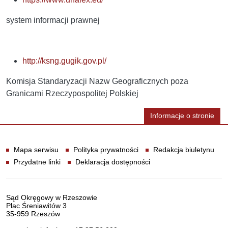
system informacji prawnej
http://ksng.gugik.gov.pl/
Komisja Standaryzacji Nazw Geograficznych poza
Granicami Rzeczypospolitej Polskiej
Informacje o stronie
Informacje
Mapa serwisu
Polityka prywatności
Redakcja biuletynu
Przydatne linki
Deklaracja dostępności
Dane teleadresowe
Sąd Okręgowy w Rzeszowie
Plac Śreniawitów 3
35-959 Rzeszów